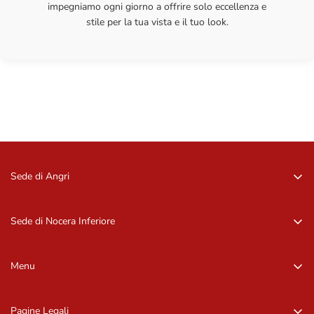
impegniamo ogni giorno a offrire solo eccellenza e
stile per la tua vista e il tuo look.
Sede di Angri
Via Zurlo, 84012 Angri (SA)
081 96 16 09
Sede di Nocera Inferiore
081 96 16 09
Via Barbarulo, 18 – 84014, Nocera Inf. (SA)
081 92 11 407
Menu
081 92 11 407
Home
Pagine Legali