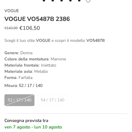
VOGUE
VOGUE VO5487B 2386
€106,50
€142,00
Prezzo
Prezzo
scontato
regolare
Scegli il tuo stile
VOGUE
e scopri il modello
VO5487B
Genere
: Donna
Colore della montatura
: Marrone
Materiale frontale
: Iniettato
Materiale asta
: Metallo
Forma
: Farfalla
Misura:
52 / 17 / 140
52 / 17 / 140
54 / 17 / 140
Consegna prevista tra
ven 7 agosto - lun 10 agosto