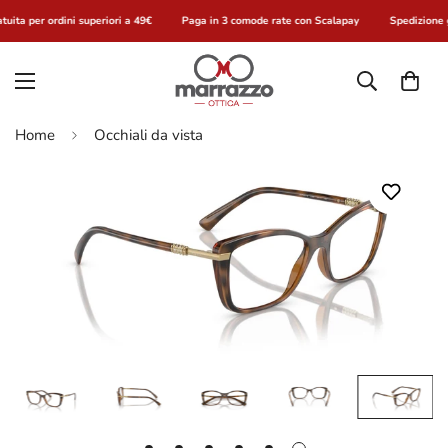
uita per ordini superiori a 49€
Paga in 3 comode rate con Scalapay
Spedizione g
Home
Occhiali da vista