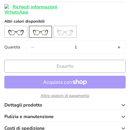
Richiedi informazioni
Altri colori disponibili
Quantità
Esaurito
confirm your age
Altre opzioni di pagamento
are you 18 years old or older?
Dettagli prodotto
Pulizia e manutenzione
no, i'm not
yes, i am
Marca
VOGUE
Costi di spedizione
Per mantenere i tuoi occhiali sempre perfetti, è importante seguire