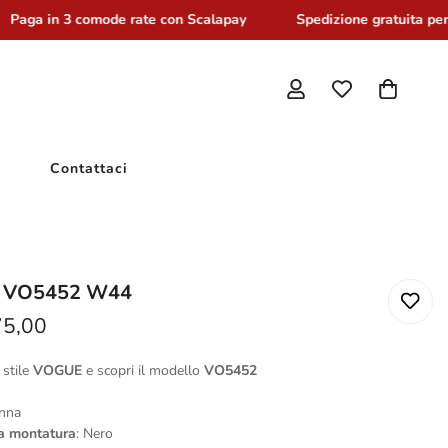
Paga in 3 comode rate con Scalapay
Spedizione gratuita per o
Contattaci
 VO5452 W44
75,00
 stile
VOGUE
e scopri il modello
VO5452
onna
la montatura
: Nero