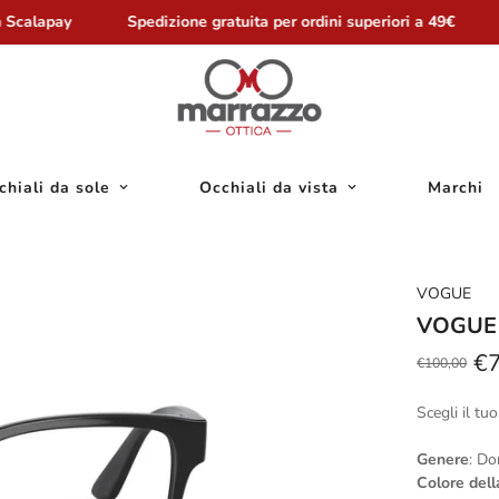
Scalapay
Spedizione gratuita per ordini superiori a 49€
chiali da sole
Occhiali da vista
Marchi
VOGUE
VOGUE
€
€100,00
Prezzo
Prezzo
scontato
regolare
Scegli il tuo
Genere
: D
Colore del