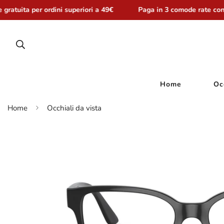
ratuita per ordini superiori a 49€
Paga in 3 comode rate con 
Home
Oc
Home
Occhiali da vista