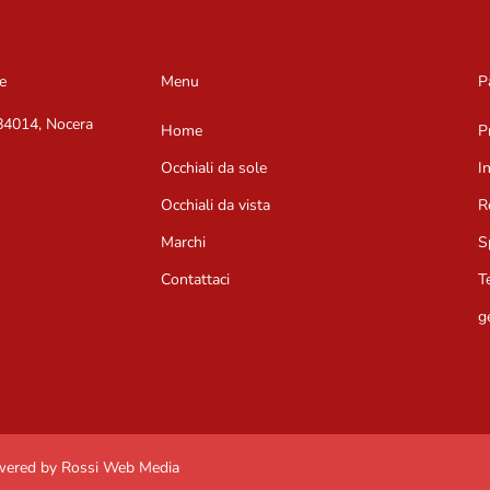
e
Menu
P
 84014, Nocera
Home
P
Occhiali da sole
I
Occhiali da vista
R
Marchi
S
Contattaci
T
g
owered by Rossi Web Media