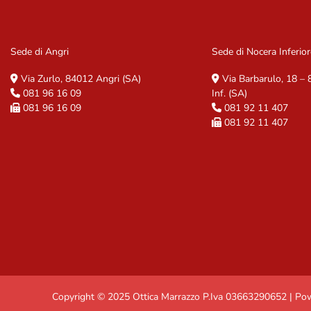
Sede di Angri
Sede di Nocera Inferior
Via Zurlo, 84012 Angri (SA)
Via Barbarulo, 18 –
081 96 16 09
Inf. (SA)
081 96 16 09
081 92 11 407
081 92 11 407
Copyright © 2025 Ottica Marrazzo P.Iva 03663290652 | P