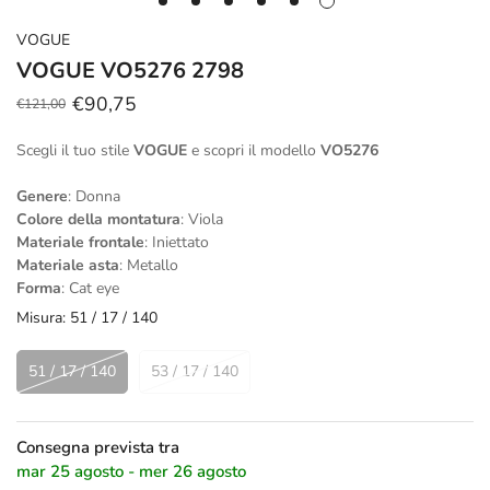
VOGUE
VOGUE VO5276 2798
€90,75
€121,00
Prezzo
Prezzo
scontato
regolare
Scegli il tuo stile
VOGUE
e scopri il modello
VO5276
Genere
: Donna
Colore della montatura
: Viola
Materiale frontale
: Iniettato
Materiale asta
: Metallo
Forma
: Cat eye
Misura:
51 / 17 / 140
51 / 17 / 140
53 / 17 / 140
Consegna prevista tra
mar 25 agosto - mer 26 agosto