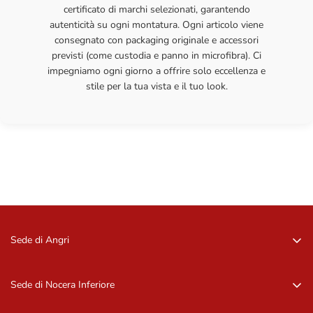
certificato di marchi selezionati, garantendo
autenticità su ogni montatura. Ogni articolo viene
consegnato con packaging originale e accessori
previsti (come custodia e panno in microfibra). Ci
impegniamo ogni giorno a offrire solo eccellenza e
stile per la tua vista e il tuo look.
Sede di Angri
Via Zurlo, 84012 Angri (SA)
081 96 16 09
Sede di Nocera Inferiore
081 96 16 09
Via Barbarulo, 18 – 84014, Nocera Inf. (SA)