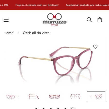
i a 49€
Paga in 3 comode rate con Scalapay
Spedizione gratuita per ordini superi
Home
Occhiali da vista