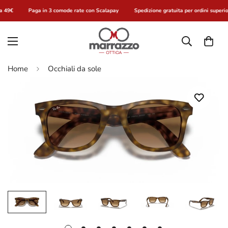
a 49€
Paga in 3 comode rate con Scalapay
Spedizione gratuita per ordini superio
Home
Occhiali da sole