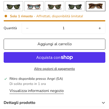
Solo
1
rimasto
- Affrettati, disponibilità limitata!
Quantità
Aggiungi al carrello
Altre opzioni di pagamento
Ritiro disponibile presso
Angri (SA)
Di solito pronto in 1 ora
confirm your age
Visualizza informazioni negozio
are you 18 years old or older?
Dettagli prodotto