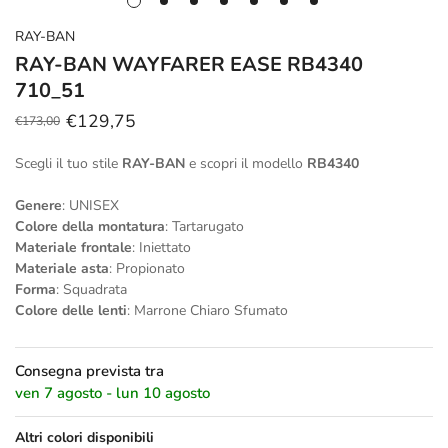
RAY-BAN
RAY-BAN WAYFARER EASE RB4340
710_51
€129,75
€173,00
Prezzo
Prezzo
scontato
regolare
Scegli il tuo stile
RAY-BAN
e scopri il modello
RB4340
Genere
: UNISEX
Colore della montatura
: Tartarugato
Materiale frontale
: Iniettato
Materiale asta
: Propionato
Forma
: Squadrata
Colore delle lenti
: Marrone Chiaro Sfumato
Consegna prevista tra
ven 7 agosto - lun 10 agosto
Altri colori disponibili