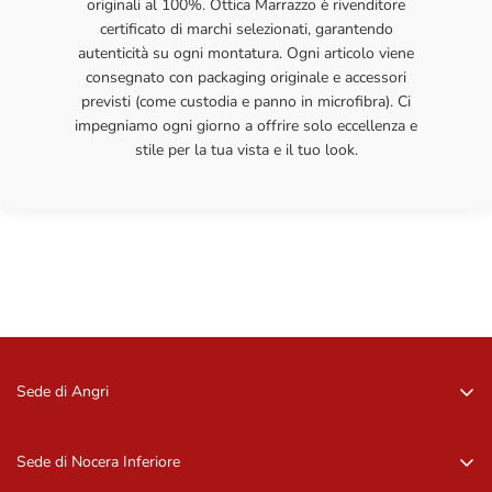
originali al 100%. Ottica Marrazzo è rivenditore
certificato di marchi selezionati, garantendo
autenticità su ogni montatura. Ogni articolo viene
consegnato con packaging originale e accessori
previsti (come custodia e panno in microfibra). Ci
impegniamo ogni giorno a offrire solo eccellenza e
stile per la tua vista e il tuo look.
Sede di Angri
Via Zurlo, 84012 Angri (SA)
081 96 16 09
Sede di Nocera Inferiore
081 96 16 09