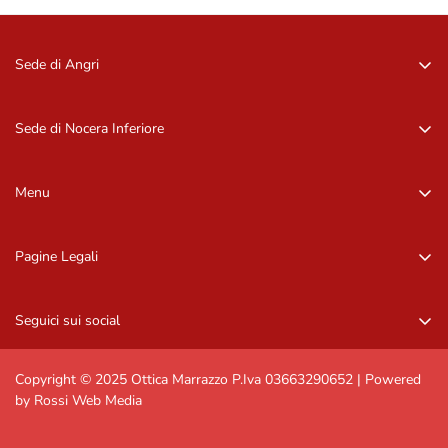
Sede di Angri
Via Zurlo, 84012 Angri (SA)
081 96 16 09
Sede di Nocera Inferiore
081 96 16 09
Via Barbarulo, 18 – 84014, Nocera Inf. (SA)
081 92 11 407
Menu
081 92 11 407
Home
Pagine Legali
Occhiali da sole
Privacy Policy
Occhiali da vista
Seguici sui social
Informazioni di contatto
Marchi
Resi e rimborsi
Contattaci
Copyright © 2025 Ottica Marrazzo P.Iva 03663290652 | Powered
by Rossi Web Media
Spedizioni e resi
Termini e condizioni generali