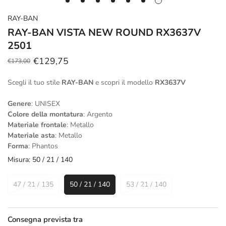
RAY-BAN
RAY-BAN VISTA NEW ROUND RX3637V
2501
€129,75
€173,00
Prezzo
Prezzo
scontato
regolare
Scegli il tuo stile
RAY-BAN
e scopri il modello
RX3637V
Genere
: UNISEX
Colore della montatura
: Argento
Materiale frontale
: Metallo
Materiale asta
: Metallo
Forma
: Phantos
Misura:
50 / 21 / 140
47 / 21 / 135
50 / 21 / 140
53 / 21 / 140
Consegna prevista tra