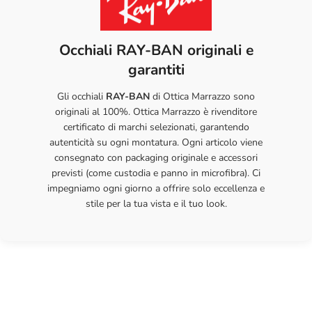
per proteggerli da urti e graffi.
47 / 21 / 135
47 mm
21 mm
135 mm
mm
Occhiali RAY-BAN originali e
Con la giusta cura, i tuoi occhiali ti accompagneranno a lungo con
50 / 21 / 140
garantiti
50 mm
21 mm
140 mm
la stessa qualità e comfort del primo giorno.
mm
Gli occhiali
RAY-BAN
di Ottica Marrazzo sono
53 / 21 / 140
53 mm
21 mm
140 mm
originali al 100%. Ottica Marrazzo è rivenditore
mm
certificato di marchi selezionati, garantendo
autenticità su ogni montatura. Ogni articolo viene
consegnato con packaging originale e accessori
previsti (come custodia e panno in microfibra). Ci
impegniamo ogni giorno a offrire solo eccellenza e
stile per la tua vista e il tuo look.