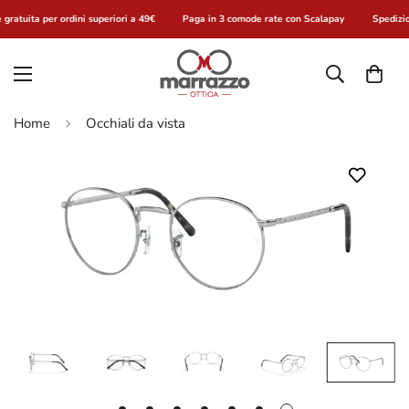
gratuita per ordini superiori a 49€
Paga in 3 comode rate con Scalapay
Spedizio
Home
Occhiali da vista