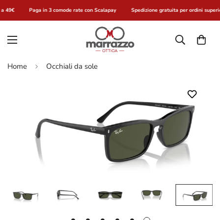
 a 49€
Paga in 3 comode rate con Scalapay
Spedizione gratuita per ordini superio
Home
Occhiali da sole