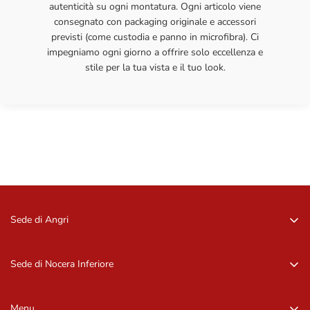
autenticità su ogni montatura. Ogni articolo viene
consegnato con packaging originale e accessori
previsti (come custodia e panno in microfibra). Ci
impegniamo ogni giorno a offrire solo eccellenza e
stile per la tua vista e il tuo look.
Sede di Angri
Via Zurlo, 84012 Angri (SA)
081 96 16 09
Sede di Nocera Inferiore
081 96 16 09
Via Barbarulo, 18 – 84014, Nocera Inf. (SA)
081 92 11 407
Menu