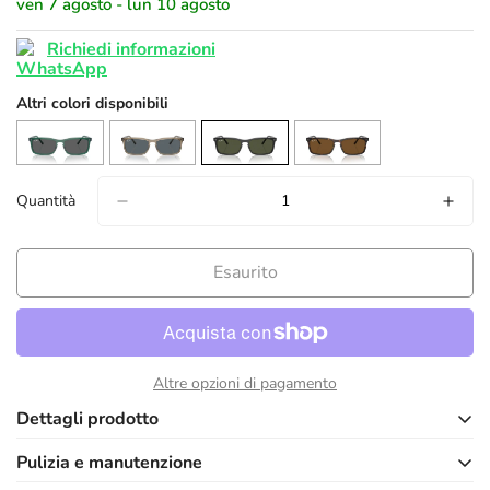
ven 7 agosto - lun 10 agosto
Richiedi informazioni
Altri colori disponibili
Quantità
Esaurito
confirm your age
Altre opzioni di pagamento
Dettagli prodotto
are you 18 years old or older?
Pulizia e manutenzione
no, i'm not
yes, i am