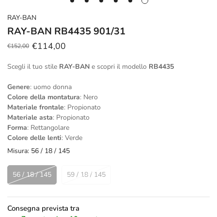
RAY-BAN
RAY-BAN RB4435 901/31
€114,00
€152,00
Prezzo
Prezzo
scontato
regolare
Scegli il tuo stile
RAY-BAN
e scopri il modello
RB4435
Genere
: uomo donna
Colore della montatura
: Nero
Materiale frontale
: Propionato
Materiale asta
: Propionato
Forma
: Rettangolare
Colore delle lenti
: Verde
Misura:
56 / 18 / 145
56 / 18 / 145
59 / 18 / 145
Consegna prevista tra