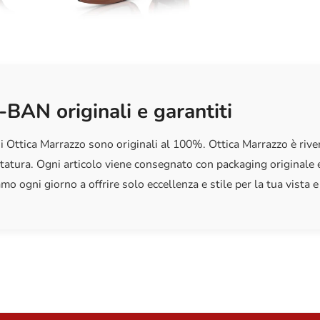
proteggerli d
Altezza le
Ponte
Con la giust
Lunghezza
qualità e c
Materiale 
-BAN originali e garantiti
Diametro
i Ottica Marrazzo sono originali al 100%. Ottica Marrazzo è riven
tatura. Ogni articolo viene consegnato con packaging originale e
mo ogni giorno a offrire solo eccellenza e stile per la tua vista e 