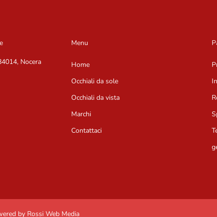
e
Menu
P
 84014, Nocera
Home
P
Occhiali da sole
I
Occhiali da vista
R
Marchi
S
Contattaci
T
g
owered by Rossi Web Media