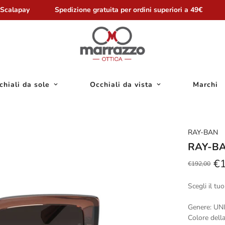
calapay
Spedizione gratuita per ordini superiori a 49€
P
chiali da sole
Occhiali da vista
Marchi
RAY-BAN
RAY-BA
€
€192,00
Prezzo
Prezzo
scontato
regolare
Scegli il t
Genere: UN
Colore dell