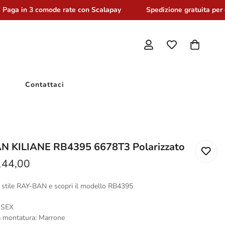
aga in 3 comode rate con Scalapay
Spedizione gratuita per or
Contattaci
N KILIANE RB4395 6678T3 Polarizzato
144,00
uo stile RAY-BAN e scopri il modello RB4395
ISEX
a montatura: Marrone