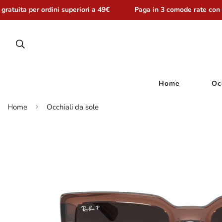
atuita per ordini superiori a 49€
Paga in 3 comode rate con S
Home
Oc
Home
Occhiali da sole