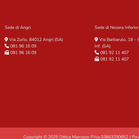
Sede di Angri
Sede di Nocera Inferior
Via Zurlo, 84012 Angri (SA)
Via Barbarulo, 18 –
081 96 16 09
Inf. (SA)
081 96 16 09
081 92 11 407
081 92 11 407
Copyright © 2025 Ottica Marrazzo P.Iva 03663290652 | P