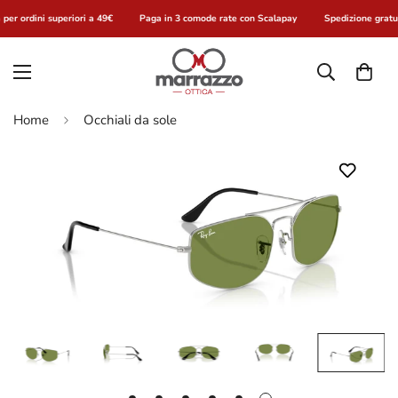
per ordini superiori a 49€
Paga in 3 comode rate con Scalapay
Spedizione gratui
Home
Occhiali da sole