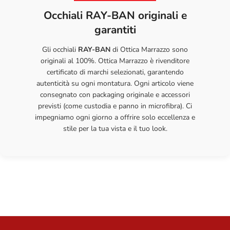
Occhiali RAY-BAN originali e
57 / 17 / 140
Con la giusta cura, i tuoi occhiali ti accompagneranno a lungo con
57 mm
17 mm
140 mm
mm
garantiti
la stessa qualità e comfort del primo giorno.
60 / 17 / 140
60 mm
17 mm
140 mm
Gli occhiali
RAY-BAN
di Ottica Marrazzo sono
mm
originali al 100%. Ottica Marrazzo è rivenditore
certificato di marchi selezionati, garantendo
autenticità su ogni montatura. Ogni articolo viene
consegnato con packaging originale e accessori
previsti (come custodia e panno in microfibra). Ci
impegniamo ogni giorno a offrire solo eccellenza e
stile per la tua vista e il tuo look.