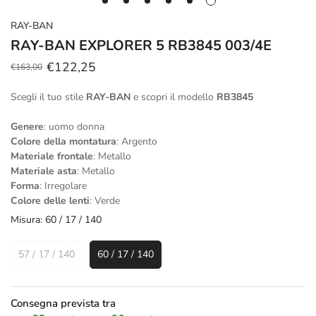
RAY-BAN
RAY-BAN EXPLORER 5 RB3845 003/4E
€122,25
€163,00
Prezzo
Prezzo
scontato
regolare
Scegli il tuo stile
RAY-BAN
e scopri il modello
RB3845
Genere
: uomo donna
Colore della montatura
: Argento
Materiale frontale
: Metallo
Materiale asta
: Metallo
Forma
: Irregolare
Colore delle lenti
: Verde
Misura:
60 / 17 / 140
57 / 17 / 140
60 / 17 / 140
Consegna prevista tra