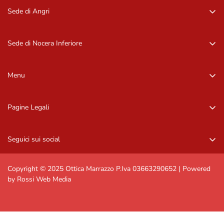
Sede di Angri
Via Zurlo, 84012 Angri (SA)
081 96 16 09
Sede di Nocera Inferiore
081 96 16 09
Via Barbarulo, 18 – 84014, Nocera Inf. (SA)
081 92 11 407
Menu
081 92 11 407
Home
Pagine Legali
Occhiali da sole
Privacy Policy
Occhiali da vista
Seguici sui social
Informazioni di contatto
Marchi
Resi e rimborsi
Contattaci
Copyright © 2025 Ottica Marrazzo P.Iva 03663290652 | Powered
by Rossi Web Media
Spedizioni e resi
Termini e condizioni generali