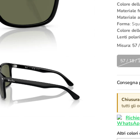
Colore del
Materiale f
Materiale 
Forma
: Squ
Colore dell
Lenti polar
Misura:
57 /
57 / 18 / 
Consegna p
Chiusura 
tutti gli
Richie
Altri colori