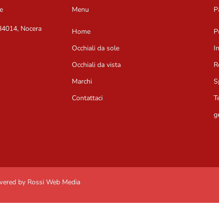
e
Menu
P
 84014, Nocera
Home
P
Occhiali da sole
I
Occhiali da vista
R
Marchi
S
Contattaci
T
g
owered by Rossi Web Media