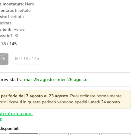
la montatura
: Nero
rontale
: Iniettato
asta
: Iniettato
adrata
e lenti
: Verde
izzate?
: SI
 18 / 145
145
60 / 18 / 145
revista tra
mar 25 agosto - mer 26 agosto
per ferie dal 7 agosto al 23 agosto.
Puoi ordinare normalmente:
 ordini ricevuti in questo periodo vengono spediti lunedì 24 agosto.
di informazioni
 disponibili