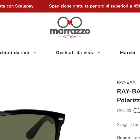
e con Scalapay
Spedizione gratuita per ordini superiori a 49€
chiali da sole
Occhiali da vista
Marchi
RAY-BAN
RAY-BA
Polariz
€
€202,00
Prezzo
Prezzo
scontato
regolare
Scegli il tuo
Genere
: u