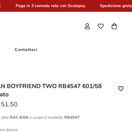
Paga in 3 comode rate con Scalapay
Spedizione gratuit
Contattaci
N BOYFRIEND TWO RB4547 601/58
zato
151,50
 stile
RAY-BAN
e scopri il modello
RB4547
omo donna