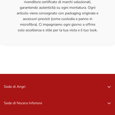
rivenditore certificato di marchi selezionati,
garantendo autenticità su ogni montatura. Ogni
articolo viene consegnato con packaging originale e
accessori previsti (come custodia e panno in
microfibra). Ci impegniamo ogni giorno a offrire
solo eccellenza e stile per la tua vista e il tuo look.
Sede di Angri
Via Zurlo, 84012 Angri (SA)
081 96 16 09
Sede di Nocera Inferiore
081 96 16 09
Via Barbarulo, 18 – 84014, Nocera Inf. (SA)