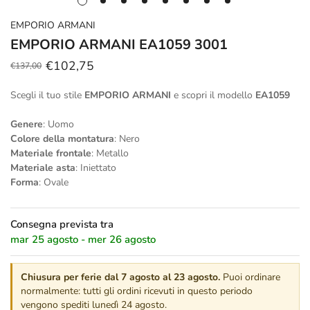
EMPORIO ARMANI
EMPORIO ARMANI EA1059 3001
€102,75
€137,00
Prezzo
Prezzo
scontato
regolare
Scegli il tuo stile
EMPORIO ARMANI
e scopri il modello
EA1059
Genere
: Uomo
Colore della montatura
: Nero
Materiale frontale
: Metallo
Materiale asta
: Iniettato
Forma
: Ovale
Consegna prevista tra
mar 25 agosto - mer 26 agosto
Chiusura per ferie dal 7 agosto al 23 agosto.
Puoi ordinare
normalmente: tutti gli ordini ricevuti in questo periodo
vengono spediti lunedì 24 agosto.