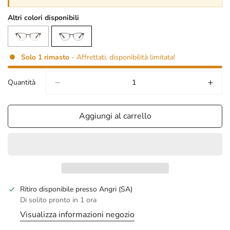
Altri colori disponibili
Solo
1
rimasto
- Affrettati, disponibilità limitata!
Quantità
Aggiungi al carrello
confirm your age
Ritiro disponibile presso
Angri (SA)
Di solito pronto in 1 ora
are you 18 years old or older?
Visualizza informazioni negozio