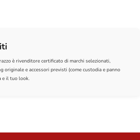
a cura, i tuoi occhiali ti accompagneranno a lungo con la stessa
omfort del primo giorno.
ti
zzo è rivenditore certificato di marchi selezionati,
 originale e accessori previsti (come custodia e panno
 e il tuo look.