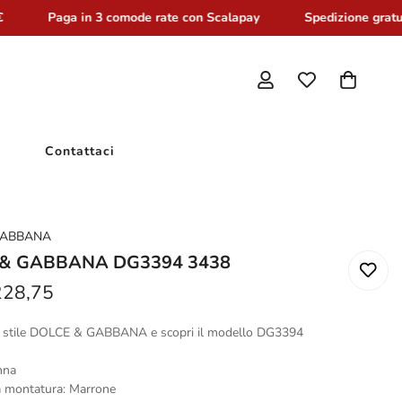
Paga in 3 comode rate con Scalapay
Spedizione gratuit
Contattaci
GABBANA
& GABBANA DG3394 3438
228,75
uo stile DOLCE & GABBANA e scopri il modello DG3394
nna
a montatura: Marrone