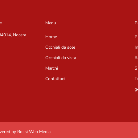
e
Menu
P
 84014, Nocera
Home
P
Occhiali da sole
I
Occhiali da vista
R
Marchi
S
Contattaci
T
g
owered by Rossi Web Media