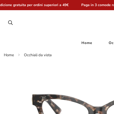
zione gratuita per ordini superiori a 49€
Paga in 3 comode rat
Home
Oc
Home
Occhiali da vista