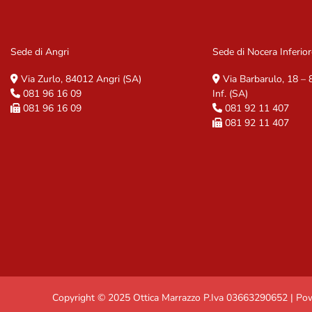
Sede di Angri
Sede di Nocera Inferior
Via Zurlo, 84012 Angri (SA)
Via Barbarulo, 18 –
081 96 16 09
Inf. (SA)
081 96 16 09
081 92 11 407
081 92 11 407
Copyright © 2025 Ottica Marrazzo P.Iva 03663290652 | P