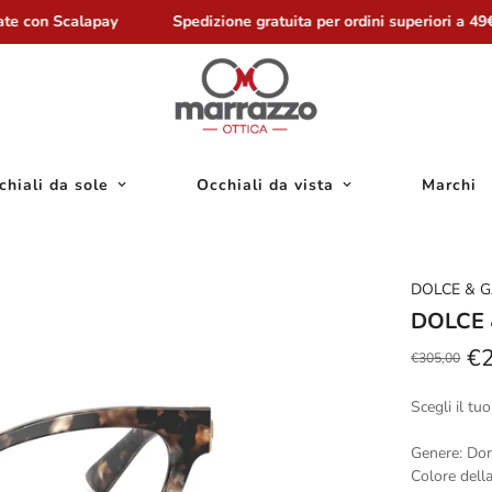
e con Scalapay
Spedizione gratuita per ordini superiori a 49€
chiali da sole
Occhiali da vista
Marchi
DOLCE & 
DOLCE 
€
€305,00
Prezzo
Prezzo
scontato
regolare
Scegli il t
Genere: Do
Colore dell