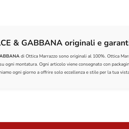
Con la giust
qualità e c
LCE & GABBANA originali e garanti
GABBANA
di Ottica Marrazzo sono originali al 100%. Ottica Marra
su ogni montatura. Ogni articolo viene consegnato con packaging
iamo ogni giorno a offrire solo eccellenza e stile per la tua vista