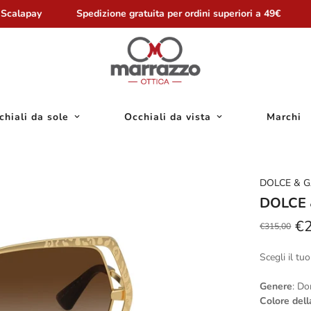
Scalapay
Spedizione gratuita per ordini superiori a 49€
chiali da sole
Occhiali da vista
Marchi
DOLCE & 
DOLCE 
€
€315,00
Prezzo
Prezzo
scontato
regolare
Scegli il tuo
Genere
: D
Colore del