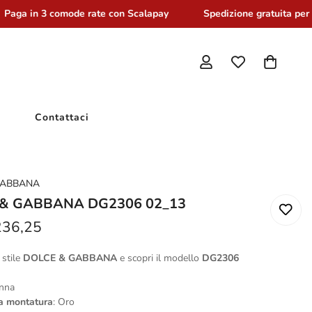
Paga in 3 comode rate con Scalapay
Spedizione gratuita per or
Contattaci
GABBANA
& GABBANA DG2306 02_13
236,25
 stile
DOLCE & GABBANA
e scopri il modello
DG2306
onna
la montatura
: Oro