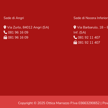
Sede di Angri
Sede di Nocera Inferior
Via Zurlo, 84012 Angri (SA)
Via Barbarulo, 18 –
081 96 16 09
Inf. (SA)
081 96 16 09
081 92 11 407
081 92 11 407
Copyright © 2025 Ottica Marrazzo P.Iva 03663290652 | P