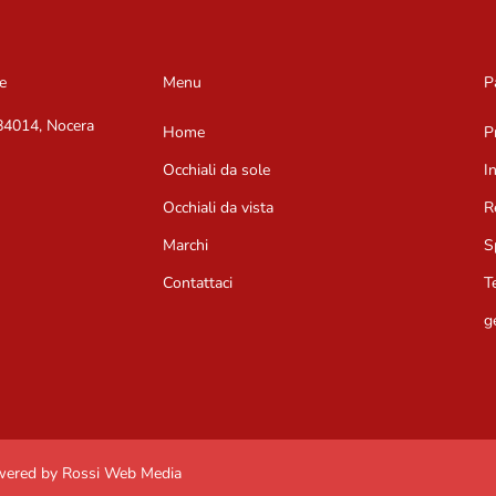
e
Menu
P
 84014, Nocera
Home
P
Occhiali da sole
I
Occhiali da vista
R
Marchi
S
Contattaci
T
g
owered by Rossi Web Media