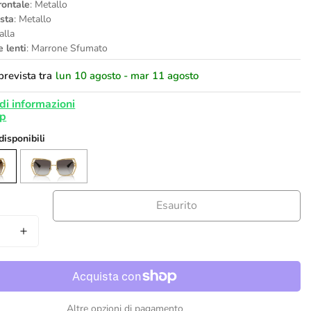
rontale
: Metallo
asta
: Metallo
alla
e lenti
: Marrone Sfumato
revista tra
lun 10 agosto - mar 11 agosto
di informazioni
 disponibili
Esaurito
Altre opzioni di pagamento