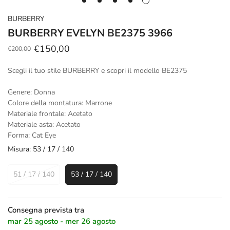
BURBERRY
BURBERRY EVELYN BE2375 3966
€150,00
€200,00
Prezzo
Prezzo
scontato
regolare
Scegli il tuo stile BURBERRY e scopri il modello BE2375
Genere: Donna
Colore della montatura: Marrone
Materiale frontale: Acetato
Materiale asta: Acetato
Forma: Cat Eye
Misura:
53 / 17 / 140
51 / 17 / 140
53 / 17 / 140
Consegna prevista tra
mar 25 agosto - mer 26 agosto