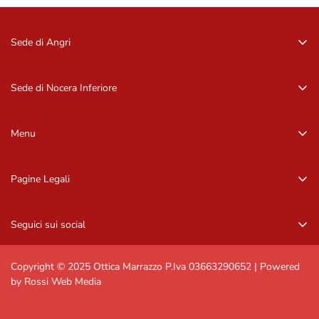
Sede di Angri
Via Zurlo, 84012 Angri (SA)
081 96 16 09
Sede di Nocera Inferiore
081 96 16 09
Via Barbarulo, 18 – 84014, Nocera Inf. (SA)
081 92 11 407
Menu
081 92 11 407
Home
Pagine Legali
Occhiali da sole
Privacy Policy
Occhiali da vista
Seguici sui social
Informazioni di contatto
Marchi
Resi e rimborsi
Contattaci
Copyright © 2025 Ottica Marrazzo P.Iva 03663290652 | Powered
by Rossi Web Media
Spedizioni e resi
Termini e condizioni generali