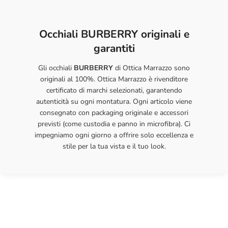
53 / 17 / 140
53 mm
17 mm
140 mm
Con la giusta cura, i tuoi occhiali ti accompagneranno a lungo con
mm
Occhiali BURBERRY originali e
la stessa qualità e comfort del primo giorno.
garantiti
Gli occhiali
BURBERRY
di Ottica Marrazzo sono
originali al 100%. Ottica Marrazzo è rivenditore
certificato di marchi selezionati, garantendo
autenticità su ogni montatura. Ogni articolo viene
consegnato con packaging originale e accessori
previsti (come custodia e panno in microfibra). Ci
impegniamo ogni giorno a offrire solo eccellenza e
stile per la tua vista e il tuo look.