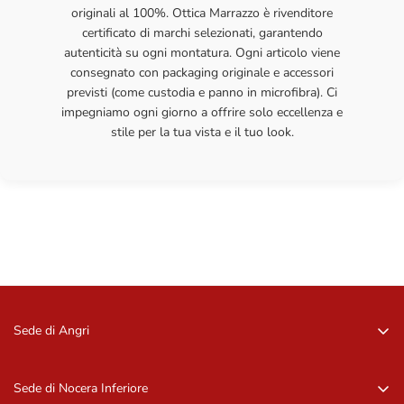
originali al 100%. Ottica Marrazzo è rivenditore
certificato di marchi selezionati, garantendo
autenticità su ogni montatura. Ogni articolo viene
consegnato con packaging originale e accessori
previsti (come custodia e panno in microfibra). Ci
impegniamo ogni giorno a offrire solo eccellenza e
stile per la tua vista e il tuo look.
Sede di Angri
Via Zurlo, 84012 Angri (SA)
081 96 16 09
Sede di Nocera Inferiore
081 96 16 09