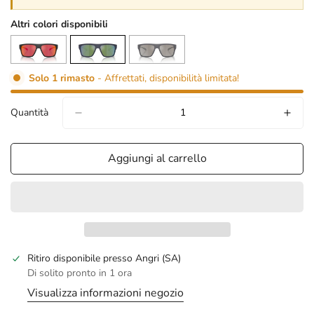
Altri colori disponibili
Solo
1
rimasto
- Affrettati, disponibilità limitata!
Quantità
Aggiungi al carrello
confirm your age
Ritiro disponibile presso
Angri (SA)
Di solito pronto in 1 ora
are you 18 years old or older?
Visualizza informazioni negozio