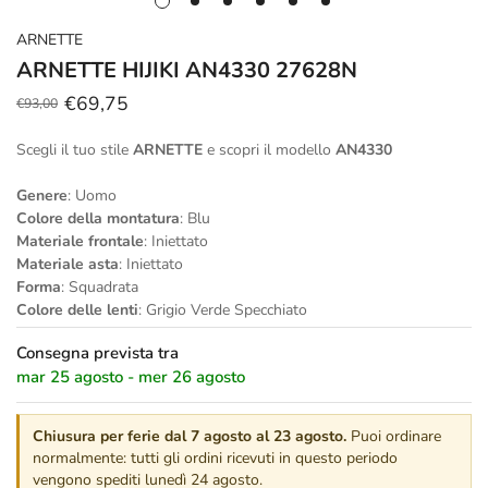
ARNETTE
ARNETTE HIJIKI AN4330 27628N
€69,75
€93,00
Prezzo
Prezzo
scontato
regolare
Scegli il tuo stile
ARNETTE
e scopri il modello
AN4330
Genere
: Uomo
Colore della montatura
: Blu
Materiale frontale
: Iniettato
Materiale asta
: Iniettato
Forma
: Squadrata
Colore delle lenti
: Grigio Verde Specchiato
Consegna prevista tra
mar 25 agosto - mer 26 agosto
Chiusura per ferie dal 7 agosto al 23 agosto.
Puoi ordinare
normalmente: tutti gli ordini ricevuti in questo periodo
vengono spediti lunedì 24 agosto.