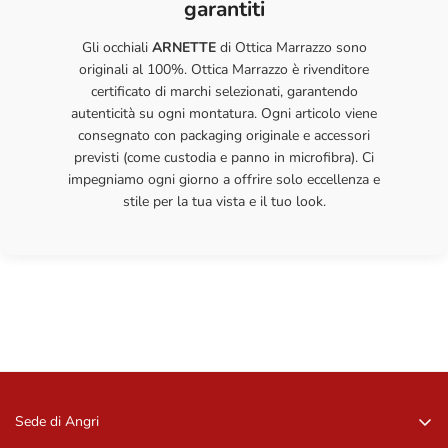
Misura
Ponte
garantiti
lenti
asta
Con la giusta cura, i tuoi occhiali ti accompagneranno a lungo con
la stessa qualità e comfort del primo giorno.
Gli occhiali
ARNETTE
di Ottica Marrazzo sono
62 / 16 / 125
62 mm
16 mm
125 mm
originali al 100%. Ottica Marrazzo è rivenditore
mm
certificato di marchi selezionati, garantendo
65 / 16 / 125
autenticità su ogni montatura. Ogni articolo viene
65 mm
16 mm
125 mm
mm
consegnato con packaging originale e accessori
previsti (come custodia e panno in microfibra). Ci
impegniamo ogni giorno a offrire solo eccellenza e
stile per la tua vista e il tuo look.
Sede di Angri