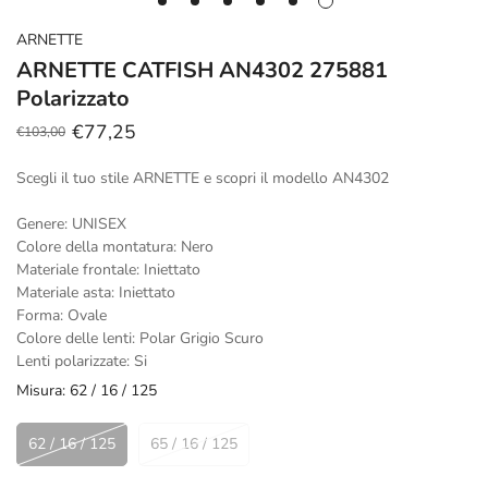
ARNETTE
ARNETTE CATFISH AN4302 275881
Polarizzato
€77,25
€103,00
Prezzo
Prezzo
scontato
regolare
Scegli il tuo stile ARNETTE e scopri il modello AN4302
Genere: UNISEX
Colore della montatura: Nero
Materiale frontale: Iniettato
Materiale asta: Iniettato
Forma: Ovale
Colore delle lenti: Polar Grigio Scuro
Lenti polarizzate: Si
Misura:
62 / 16 / 125
62 / 16 / 125
65 / 16 / 125