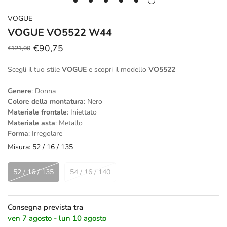
VOGUE
VOGUE VO5522 W44
€90,75
€121,00
Prezzo
Prezzo
scontato
regolare
Scegli il tuo stile
VOGUE
e scopri il modello
VO5522
Genere
: Donna
Colore della montatura
: Nero
Materiale frontale
: Iniettato
Materiale asta
: Metallo
Forma
: Irregolare
Misura:
52 / 16 / 135
52 / 16 / 135
54 / 16 / 140
Consegna prevista tra
ven 7 agosto - lun 10 agosto