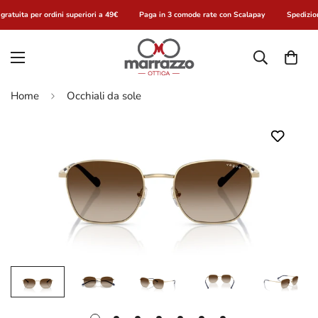
ratuita per ordini superiori a 49€
Paga in 3 comode rate con Scalapay
Spedizion
Home
Occhiali da sole