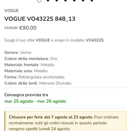
VOGUE
VOGUE VO4322S 848_13
€90,00
€120,00
Prezzo
Prezzo
scontato
regolare
Scegli il tuo stile
VOGUE
e scopri il modello
VO4322S
Genere
: Uomo
Colore della montatura
: Oro
Materiale frontale
: Metallo
Materiale asta
: Metallo
Forma
: Rettangolare arrotondata
Colore delle lenti
: Marrone Sfumato
Consegna prevista tra
mar 25 agosto - mer 26 agosto
Chiusura per ferie dal 7 agosto al 23 agosto.
Puoi ordinare
normalmente: tutti gli ordini ricevuti in questo periodo
vengono spediti lunedì 24 agosto.