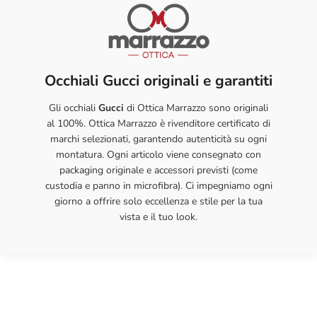
è sempre a disposizione per un controllo gratuito.
un reso
semplice e senza stress
.
Lunghezza asta
140 mm
credito, PayPal e contrassegno
, con la certezza di un acquisto
Conservazione
: riponi sempre gli occhiali nella loro custodia rigida
semplice e protetto.
per proteggerli da urti e graffi.
Occhiali Gucci originali e garantiti
Con la giusta cura, i tuoi occhiali ti accompagneranno a lungo con
la stessa qualità e comfort del primo giorno.
Gli occhiali
Gucci
di Ottica Marrazzo sono originali
al 100%. Ottica Marrazzo è rivenditore certificato di
marchi selezionati, garantendo autenticità su ogni
montatura. Ogni articolo viene consegnato con
packaging originale e accessori previsti (come
custodia e panno in microfibra). Ci impegniamo ogni
giorno a offrire solo eccellenza e stile per la tua
vista e il tuo look.