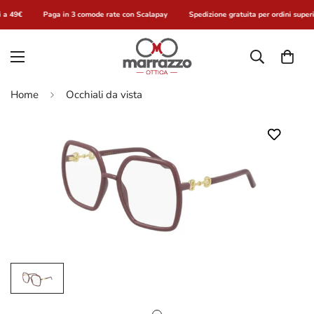
i a 49€
Paga in 3 comode rate con Scalapay
Spedizione gratuita per ordini superi
Home
Occhiali da vista