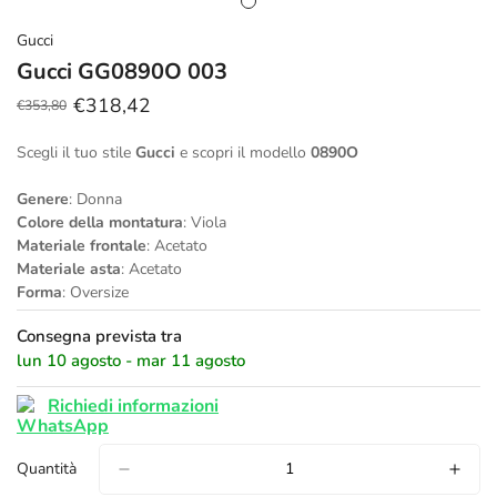
Gucci
Gucci GG0890O 003
€318,42
€353,80
Prezzo
Prezzo
scontato
regolare
Scegli il tuo stile
Gucci
e scopri il modello
0890O
Genere
: Donna
Colore della montatura
: Viola
Materiale frontale
: Acetato
Materiale asta
: Acetato
Forma
: Oversize
Consegna prevista tra
lun 10 agosto - mar 11 agosto
Richiedi informazioni
Quantità