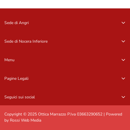
Sede di Angri
Via Zurlo, 84012 Angri (SA)
081 96 16 09
Sede di Nocera Inferiore
081 96 16 09
Via Barbarulo, 18 – 84014, Nocera Inf. (SA)
081 92 11 407
Menu
081 92 11 407
Home
Pagine Legali
Occhiali da sole
Privacy Policy
Occhiali da vista
Seguici sui social
Informazioni di contatto
Marchi
Resi e rimborsi
Contattaci
Copyright © 2025 Ottica Marrazzo P.Iva 03663290652 | Powered
by Rossi Web Media
Spedizioni e resi