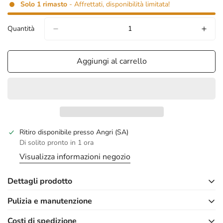
Solo
1
rimasto
- Affrettati, disponibilità limitata!
Quantità
Aggiungi al carrello
Ritiro disponibile presso
Angri (SA)
Di solito pronto in 1 ora
confirm your age
Visualizza informazioni negozio
are you 18 years old or older?
Dettagli prodotto
no, i'm not
yes, i am
Pulizia e manutenzione
Marca
EMPORIO ARMANI
Costi di spedizione