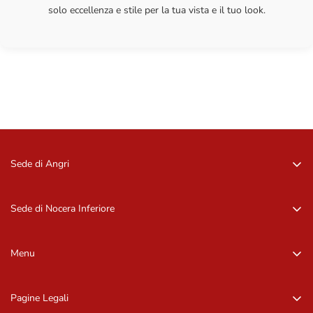
solo eccellenza e stile per la tua vista e il tuo look.
Sede di Angri
Via Zurlo, 84012 Angri (SA)
081 96 16 09
Sede di Nocera Inferiore
081 96 16 09
Via Barbarulo, 18 – 84014, Nocera Inf. (SA)
081 92 11 407
Menu
081 92 11 407
Home
Pagine Legali
Occhiali da sole